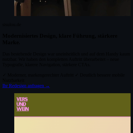
sisulou.de
Modernisiertes Design, klare Führung, stärkere
Marke.
Das bestehende Design war uneinheitlich und auf dem Handy kaum
nutzbar. Wir haben den kompletten Auftritt überarbeitet – neue
Typografie, klarere Navigation, stärkere CTAs.
✓ Moderner, markengerechter Auftritt
✓ Deutlich bessere mobile
Nutzbarkeit
Ihr Redesign anfragen →