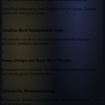
Kein Baukastensystem. Kein Template von der Stange. Saubere
Arbeit von Anfang bis Ende.
1
Analyse Ihrer bestehenden Seite
Wir schauen was da ist, was funktioniert und was weg muss –
technisch, inhaltlich, strukturell.
2
Neues Design auf Basis Ihrer Marke
Kein generisches Template. Das Design transportiert Ihre Marke
und überzeugt auf den ersten Blick.
3
Technische Modernisierung
Performance, Mobile, Core Web Vitals, SEO-Grundstruktur – alles
auf aktuellem Stand.