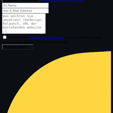
Rückruf vereinbaren
Name
E-Mail
Nachricht
Ich habe die
Datenschutzerklärung
gelesen und bin mit der
Verarbeitung meiner Daten einverstanden.
Anfrage senden →