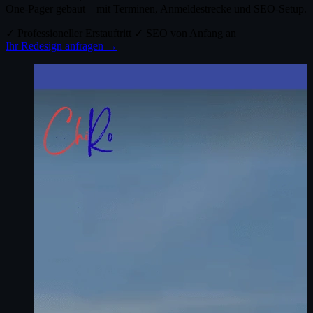
One-Pager gebaut – mit Terminen, Anmeldestrecke und SEO-Setup.
✓ Professioneller Erstauftritt
✓ SEO von Anfang an
Ihr Redesign anfragen →