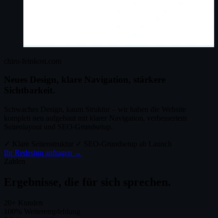
chiro-feinkost.com
Neues Design, klare Navigation, stärkere
Sichtbarkeit.
Schwaches Design, kaum Struktur – wir haben die Website
komplett neu aufgebaut mit klarer Navigation, verbessertem
Seitenlayout und SEO-Grundsetup.
✓ Klare Seitenstruktur
✓ SEO-Grundsetup ab Launch
Ihr Redesign anfragen →
Zahlen
Ergebnisse, die für sich sprechen.
20+
Kunden
100%
Weiterempfehlung