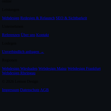
online
Leistungen
Webdesign
Redesign & Relaunch
SEO & Sichtbarkeit
Unternehmen
Referenzen
Über uns
Kontakt
Loslegen
Unverbindlich anfragen →
Regionen
Webdesign Wiesbaden
Webdesign Mainz
Webdesign Frankfurt
Webdesign Rheingau
©
2026
Lemon Design
Impressum
Datenschutz
AGB
Nachricht
Rückruf vereinbaren
Sie nennen die Uhrzeit
schreiben
Kontaktformular