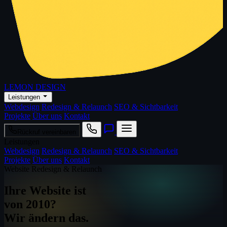
LEMON DESIGN
Leistungen
Webdesign
Redesign & Relaunch
SEO & Sichtbarkeit
Projekte
Über uns
Kontakt
Rückruf vereinbaren
Leistungen
Webdesign
Redesign & Relaunch
SEO & Sichtbarkeit
Projekte
Über uns
Kontakt
Website Redesign & Relaunch
Ihre Website ist
von 2010?
Wir ändern das.