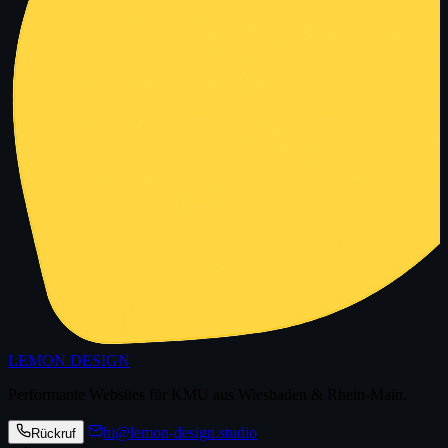
LEMON DESIGN
Performante Websites für KMU aus Wiesbaden & Rhein-Main.
hi@lemon-design.studio
Rückruf