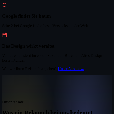
Google findet Sie kaum
Seite 2 bei Google ist die beste Versteckseite der Welt.
Das Design wirkt veraltet
Vertrauen entsteht im ersten Sekunden-Bruchteil. Altes Design
kostet Kunden.
Wie wir Ihren Relaunch angehen?
Unser Ansatz →
Unser Ansatz
Was ein Relaunch bei uns bedeutet.